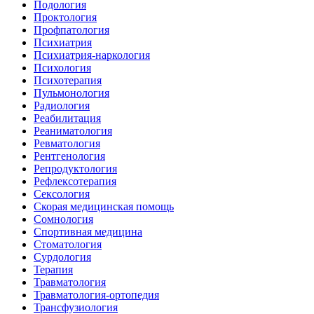
Подология
Проктология
Профпатология
Психиатрия
Психиатрия-наркология
Психология
Психотерапия
Пульмонология
Радиология
Реабилитация
Реаниматология
Ревматология
Рентгенология
Репродуктология
Рефлексотерапия
Сексология
Скорая медицинская помощь
Сомнология
Спортивная медицина
Стоматология
Сурдология
Терапия
Травматология
Травматология-ортопедия
Трансфузиология