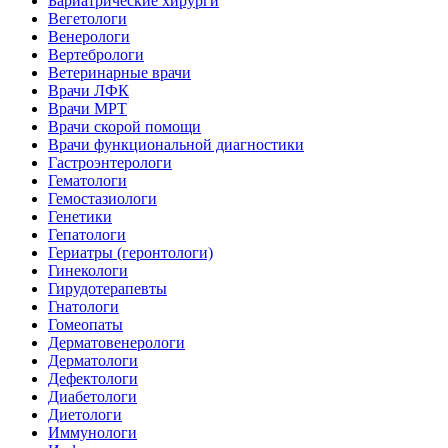
Бариатрические хирурги
Вегетологи
Венерологи
Вертебрологи
Ветеринарные врачи
Врачи ЛФК
Врачи МРТ
Врачи скорой помощи
Врачи функциональной диагностики
Гастроэнтерологи
Гематологи
Гемостазиологи
Генетики
Гепатологи
Гериатры (геронтологи)
Гинекологи
Гирудотерапевты
Гнатологи
Гомеопаты
Дерматовенерологи
Дерматологи
Дефектологи
Диабетологи
Диетологи
Иммунологи