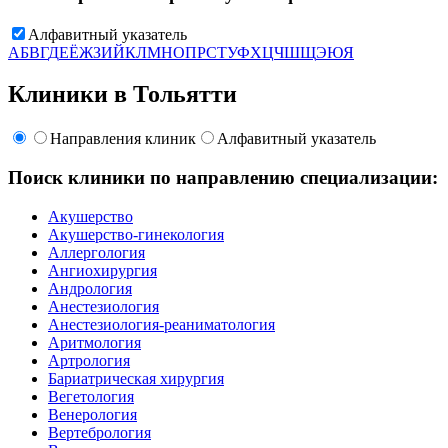
Алфавитный указатель
А
Б
В
Г
Д
Е
Ё
Ж
З
И
Й
К
Л
М
Н
О
П
Р
С
Т
У
Ф
Х
Ц
Ч
Ш
Щ
Э
Ю
Я
Клиники в Тольятти
Направления клиник
Алфавитный указатель
Поиск клиники по направлению специализации:
Акушерство
Акушерство-гинекология
Аллергология
Ангиохирургия
Андрология
Анестезиология
Анестезиология-реаниматология
Аритмология
Артрология
Бариатрическая хирургия
Вегетология
Венерология
Вертебрология