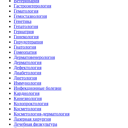
Ветеринария
Гастроэнтерология
Гематология
Гемостазиология
Генетика
Гепатология
Гериатрия
Гинекология
Гирудотерапия
Гнатология
Гомеопатия
Дерматовенерология
Дерматология
Дефектология
Диабетология
Диетология
Иммунология
Инфекционные болезни
Кардиология
Кинезиология
Колопроктология
Косметология
Косметология-дерматология
Лазерная хирургия
Лечебная физкультура