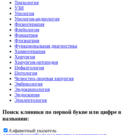
Трихология
УЗИ
Урология
Урология-андрология
Физиотерапия
Флебология
Фониатрия
Фтизиатрия
Функциональная диагностика
Химиотерапия
Хирургия
Хирургия-ортопедия
Цефалгология
Цитология
Челюстно-лицевая хирургия
Эмбриология
Эндокринология
Эндоскопия
Эпилептология
Поиск клиники по первой букве или цифре в
названии:
Алфавитный указатель