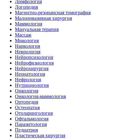
Лимфология
Логопедия
Магнитно-резонансная томография
Малоинвазивная хирургия
Маммология
Мануальная терапия
Массаж
Микология
Наркология
Неврология
Нейропсихология
Нейрофизиология
Нейрохирургия
Неонатология
Нефрология
Нутрициология
Онкология
Онкология-маммология
Ортопедия
Остеопатия
Отоларингология
Офтальмология
Паразитология
Педиатрия
Пластическая хирургия