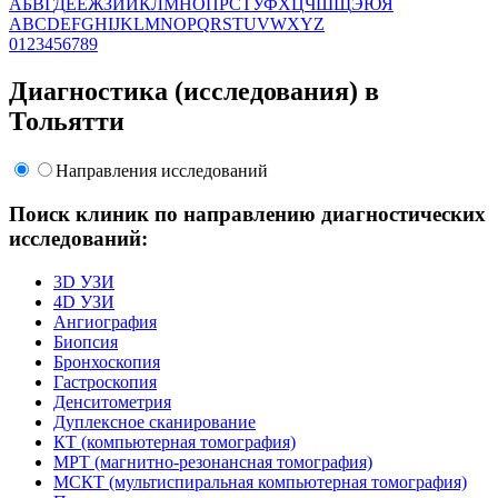
А
Б
В
Г
Д
Е
Ё
Ж
З
И
Й
К
Л
М
Н
О
П
Р
С
Т
У
Ф
Х
Ц
Ч
Ш
Щ
Э
Ю
Я
A
B
C
D
E
F
G
H
I
J
K
L
M
N
O
P
Q
R
S
T
U
V
W
X
Y
Z
0
1
2
3
4
5
6
7
8
9
Диагностика (исследования) в
Тольятти
Направления исследований
Поиск клиник по направлению диагностических
исследований:
3D УЗИ
4D УЗИ
Ангиография
Биопсия
Бронхоскопия
Гастроскопия
Денситометрия
Дуплексное сканирование
КТ (компьютерная томография)
МРТ (магнитно-резонансная томография)
МСКТ (мультиспиральная компьютерная томография)