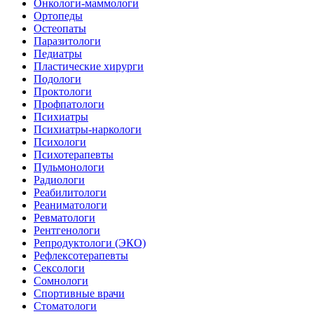
Онкологи-маммологи
Ортопеды
Остеопаты
Паразитологи
Педиатры
Пластические хирурги
Подологи
Проктологи
Профпатологи
Психиатры
Психиатры-наркологи
Психологи
Психотерапевты
Пульмонологи
Радиологи
Реабилитологи
Реаниматологи
Ревматологи
Рентгенологи
Репродуктологи (ЭКО)
Рефлексотерапевты
Сексологи
Сомнологи
Спортивные врачи
Стоматологи