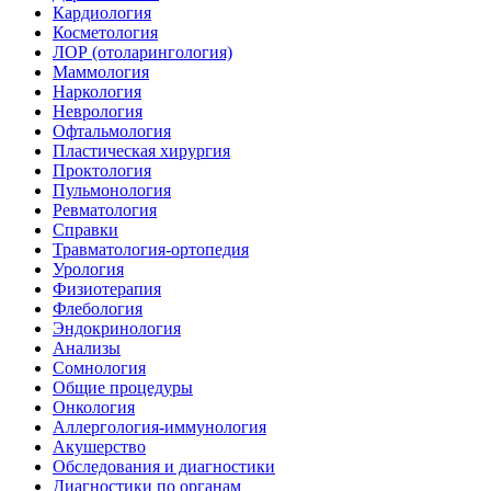
Кардиология
Косметология
ЛОР (отоларингология)
Маммология
Наркология
Неврология
Офтальмология
Пластическая хирургия
Проктология
Пульмонология
Ревматология
Справки
Травматология-ортопедия
Урология
Физиотерапия
Флебология
Эндокринология
Анализы
Сомнология
Общие процедуры
Онкология
Аллергология-иммунология
Акушерство
Обследования и диагностики
Диагностики по органам