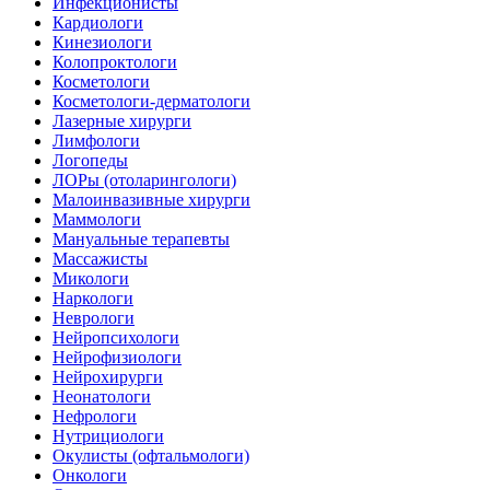
Инфекционисты
Кардиологи
Кинезиологи
Колопроктологи
Косметологи
Косметологи-дерматологи
Лазерные хирурги
Лимфологи
Логопеды
ЛОРы (отоларингологи)
Малоинвазивные хирурги
Маммологи
Мануальные терапевты
Массажисты
Микологи
Наркологи
Неврологи
Нейропсихологи
Нейрофизиологи
Нейрохирурги
Неонатологи
Нефрологи
Нутрициологи
Окулисты (офтальмологи)
Онкологи