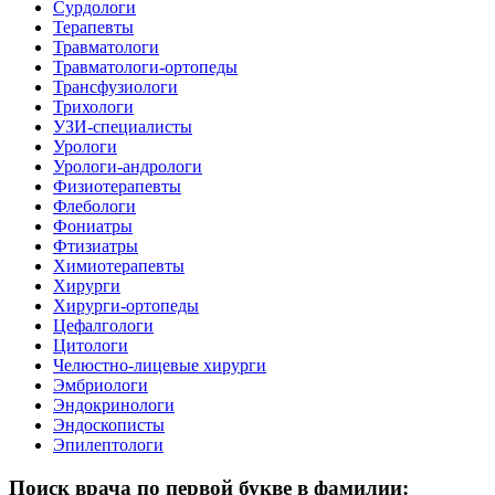
Сурдологи
Терапевты
Травматологи
Травматологи-ортопеды
Трансфузиологи
Трихологи
УЗИ-специалисты
Урологи
Урологи-андрологи
Физиотерапевты
Флебологи
Фониатры
Фтизиатры
Химиотерапевты
Хирурги
Хирурги-ортопеды
Цефалгологи
Цитологи
Челюстно-лицевые хирурги
Эмбриологи
Эндокринологи
Эндоскописты
Эпилептологи
Поиск врача по первой букве в фамилии: