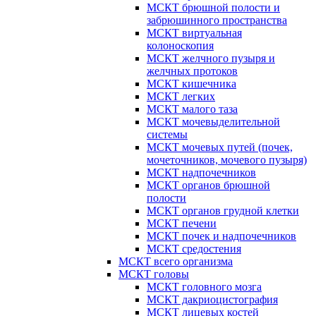
МСКТ брюшной полости и
забрюшинного пространства
МСКТ виртуальная
колоноскопия
МСКТ желчного пузыря и
желчных протоков
МСКТ кишечника
МСКТ легких
МСКТ малого таза
МСКТ мочевыделительной
системы
МСКТ мочевых путей (почек,
мочеточников, мочевого пузыря)
МСКТ надпочечников
МСКТ органов брюшной
полости
МСКТ органов грудной клетки
МСКТ печени
МСКТ почек и надпочечников
МСКТ средостения
МСКТ всего организма
МСКТ головы
МСКТ головного мозга
МСКТ дакриоцистография
МСКТ лицевых костей