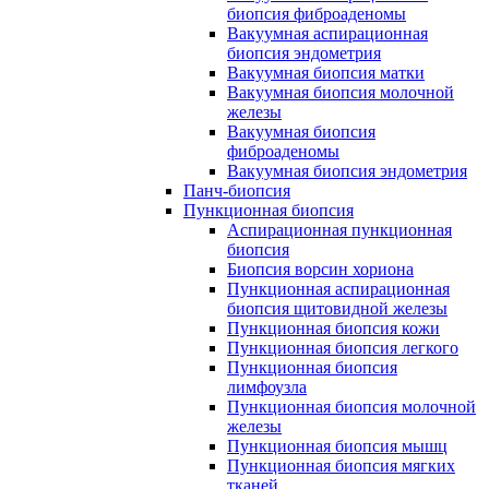
биопсия фиброаденомы
Вакуумная аспирационная
биопсия эндометрия
Вакуумная биопсия матки
Вакуумная биопсия молочной
железы
Вакуумная биопсия
фиброаденомы
Вакуумная биопсия эндометрия
Панч-биопсия
Пункционная биопсия
Аспирационная пункционная
биопсия
Биопсия ворсин хориона
Пункционная аспирационная
биопсия щитовидной железы
Пункционная биопсия кожи
Пункционная биопсия легкого
Пункционная биопсия
лимфоузла
Пункционная биопсия молочной
железы
Пункционная биопсия мышц
Пункционная биопсия мягких
тканей