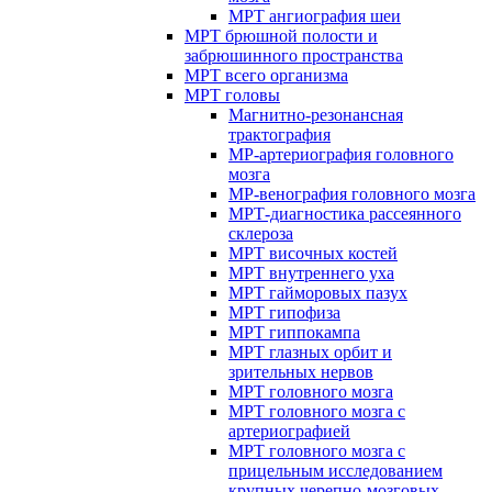
МРТ ангиография шеи
МРТ брюшной полости и
забрюшинного пространства
МРТ всего организма
МРТ головы
Магнитно-резонансная
трактография
МР-артериография головного
мозга
МР-венография головного мозга
МРТ-диагностика рассеянного
склероза
МРТ височных костей
МРТ внутреннего уха
МРТ гайморовых пазух
МРТ гипофиза
МРТ гиппокампа
МРТ глазных орбит и
зрительных нервов
МРТ головного мозга
МРТ головного мозга с
артериографией
МРТ головного мозга с
прицельным исследованием
крупных черепно-мозговых