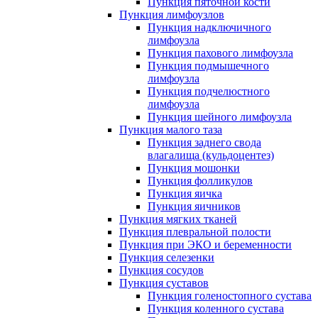
Пункция пяточной кости
Пункция лимфоузлов
Пункция надключичного
лимфоузла
Пункция пахового лимфоузла
Пункция подмышечного
лимфоузла
Пункция подчелюстного
лимфоузла
Пункция шейного лимфоузла
Пункция малого таза
Пункция заднего свода
влагалища (кульдоцентез)
Пункция мошонки
Пункция фолликулов
Пункция яичка
Пункция яичников
Пункция мягких тканей
Пункция плевральной полости
Пункция при ЭКО и беременности
Пункция селезенки
Пункция сосудов
Пункция суставов
Пункция голеностопного сустава
Пункция коленного сустава