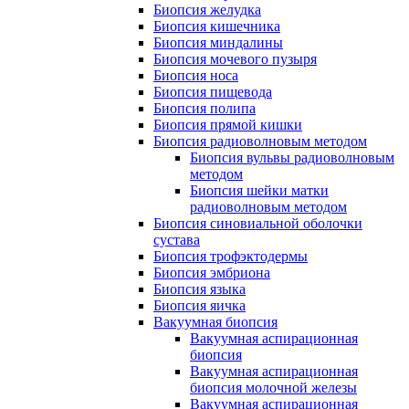
Биопсия желудка
Биопсия кишечника
Биопсия миндалины
Биопсия мочевого пузыря
Биопсия носа
Биопсия пищевода
Биопсия полипа
Биопсия прямой кишки
Биопсия радиоволновым методом
Биопсия вульвы радиоволновым
методом
Биопсия шейки матки
радиоволновым методом
Биопсия синовиальной оболочки
сустава
Биопсия трофэктодермы
Биопсия эмбриона
Биопсия языка
Биопсия яичка
Вакуумная биопсия
Вакуумная аспирационная
биопсия
Вакуумная аспирационная
биопсия молочной железы
Вакуумная аспирационная