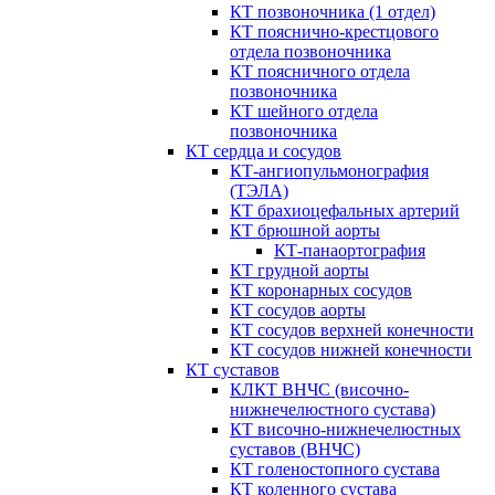
КТ позвоночника (1 отдел)
КТ пояснично-крестцового
отдела позвоночника
КТ поясничного отдела
позвоночника
КТ шейного отдела
позвоночника
КТ сердца и сосудов
КТ-ангиопульмонография
(ТЭЛА)
КТ брахиоцефальных артерий
КТ брюшной аорты
КТ-панаортография
КТ грудной аорты
КТ коронарных сосудов
КТ сосудов аорты
КТ сосудов верхней конечности
КТ сосудов нижней конечности
КТ суставов
КЛКТ ВНЧС (височно-
нижнечелюстного сустава)
КТ височно-нижнечелюстных
суставов (ВНЧС)
КТ голеностопного сустава
КТ коленного сустава