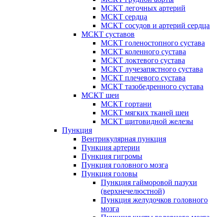
МСКТ легочных артерий
МСКТ сердца
МСКТ сосудов и артерий сердца
МСКТ суставов
МСКТ голеностопного сустава
МСКТ коленного сустава
МСКТ локтевого сустава
МСКТ лучезапястного сустава
МСКТ плечевого сустава
МСКТ тазобедренного сустава
МСКТ шеи
МСКТ гортани
МСКТ мягких тканей шеи
МСКТ щитовидной железы
Пункция
Вентрикулярная пункция
Пункция артерии
Пункция гигромы
Пункция головного мозга
Пункция головы
Пункция гайморовой пазухи
(верхнечелюстной)
Пункция желудочков головного
мозга