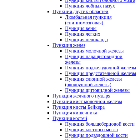
Пункция кисты головного мозга
Пункция лобных пазух
Пункция других областей
Люмбальная пункция
(спинномозговая)
Пункция вены
Пункция легких
Пункция перикарда
Пункция желез
Пункция молочной железы
Пункция паращитовидной
железы
Пункция поджелудочной железы
Пункция предстательной железы
Пункция слюнной железы
(околоушной железы)
Пункция щитовидной железы
Пункция желчного пузыря
Пункция кист молочной железы
Пункция кисты Бейкера
Пункция кишечника
Пункция костей
Пункция большеберцовой кости
Пункция костного мозга
Пункция подвздошной кости