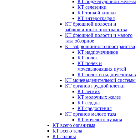
КТ поджелудочной железы
КТ селезенки
КТ тонкой кишки
КТ энтерография
КТ брюшной полости и
забрюшинного пространства
КТ брюшной полости и малого
таза обзорное
КТ забрюшинного пространства
КТ надпочечников
КТ почек
КТ почек и
мочевыводящих путей
КТ почек и надпочечников
КТ мочевыделительной системы
КТ органов грудной клетки
КТ легких
КТ молочных желез
КТ сердца
КТ средостения
КТ органов малого таза
КТ мочевого пузыря
КТ всего организма
КТ всего тела
КТ головы