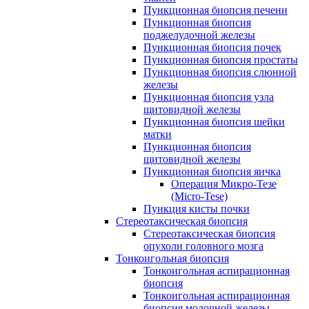
Пункционная биопсия печени
Пункционная биопсия
поджелудочной железы
Пункционная биопсия почек
Пункционная биопсия простаты
Пункционная биопсия слюнной
железы
Пункционная биопсия узла
щитовидной железы
Пункционная биопсия шейки
матки
Пункционная биопсия
щитовидной железы
Пункционная биопсия яичка
Операция Микро-Тезе
(Micro-Tese)
Пункция кисты почки
Стереотаксическая биопсия
Стереотаксическая биопсия
опухоли головного мозга
Тонкоигольная биопсия
Тонкоигольная аспирационная
биопсия
Тонкоигольная аспирационная
биопсия молочной железы