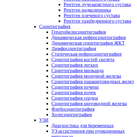
Рентген лучезапястного сустава
Рентген надколенника
Рентген плечевого сустава
Рентген тазобедренного сустава
Сцинтиграфия
Гепатобилисцинтиграфия
Динамическая нефросцинтиграфия
Динамическая сцинтиграфия ЖКТ
Лимфосцинтиграфия
Статическая нефросцинтиграфия
Сцинтиграфия костей скелета
Сцинтиграфия легких
Сцинтиграфия миокарда
Сцинтиграфия молочной железы
Сцинтиграфия паращитовидных желез
Сцинтиграфия печени
Сцинтиграфия почек
Сцинтиграфия сердца
Сцинтиграфия щитовидной железы
Флебосцинтиграфия
Холесцинтиграфия
УЗИ
Диагностика для беременных
УЗ-ассистенция при пункционных
методиках