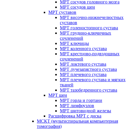
МРТ сосудов головного мозга
МРТ сосудов шеи
МРТ суставов
МРТ височно-нижнечелюстных
суставов
МРТ голеностопного сустава
МРТ грудино-ключичных
сочленений
МРТ ключицы
МРТ коленного сустава
МРТ крестцово-подвздошных
сочленений
МРТ локтевого сустава
МРТ лучезапястного сустава
МРТ плечевого сустава
МРТ плечевого сустава и мягких
тканей
МРТ тазобедренного сустава
МРТ шеи
МРТ горла и гортани
МРТ лимфоузлов
МРТ щитовидной железы
Расшифровка МРТ с диска
МСКТ (мультиспиральная компьютерная
томография)