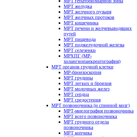
МРТ гепатобилиарной зоны
МРТ желудка
МРТ желчного пузыря
МРТ желчных протоков
МРТ кишечника
МРТ печени и желчевыводящих
путей
МРТ пищевода
МРТ поджелудочной железы
МРТ селезенки
МРХПГ (МР-
холангиопанкреатография)
МРТ органов грудной клетки
МР-бронхоскопия
МРТ грудины
МРТ легких и бронхов
МРТ молочных желез
МРТ сердца
МРТ средостения
МРТ позвоночника (и спинной мозг)
МРТ-миелография позвоночника
МРТ всего позвоночника
МРТ грудного отдела
позвоночника
МРТ копчика