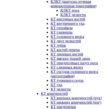
КЛКТ (конусно-лучевая
компьютерная томография)
КЛКТ носа
КЛКТ челюсти
КТ височных костей
КТ внутреннего уха
КТ гипофиза
КТ глазницы
КТ головного мозга
КТ двух челюстей
КТ зубов
КТ костей черепа
КТ лицевых костей
КТ мягких тканей лица
КТ придаточных пазух носа
КТ слюнных желез
КТ сосудов головного мозга
(ангиография)
КТ турецкого седла
КТ уха
КТ челюсти
КТ конечностей
КТ верхних конечностей (рук)
КТ нижних конечностей (ног)
КТ предплечья