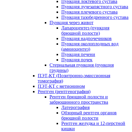
Пункция локтевого сустава
Пункция лучезапястного сустава
Пункция плечевого сустава
Пункция тазобедренного сустава
Пункция через живот
Лапароцентез (пункция
брюшной полости)
Пункция надпочечников
Пункция околоплодных вод
(амниоцентез)
Пункция печени
Пункция почек
Стернальная пункция (пункция
грудины)
ПЭТ-КТ (Позитронно-эмиссионная
томография)
ПЭТ-КТ с метионином
Рентген (рентгенография)
Рентген брюшной полости и
забрюшинного пространства
Латерография
Обзорный рентген органов
брюшной полости
Рентген желудка и 12-перстной
кишки