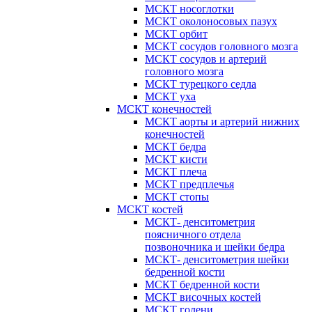
МСКТ носоглотки
МСКТ околоносовых пазух
МСКТ орбит
МСКТ сосудов головного мозга
МСКТ сосудов и артерий
головного мозга
МСКТ турецкого седла
МСКТ уха
МСКТ конечностей
МСКТ аорты и артерий нижних
конечностей
МСКТ бедра
МСКТ кисти
МСКТ плеча
МСКТ предплечья
МСКТ стопы
МСКТ костей
МСКТ- денситометрия
поясничного отдела
позвоночника и шейки бедра
МСКТ- денситометрия шейки
бедренной кости
МСКТ бедренной кости
МСКТ височных костей
МСКТ голени