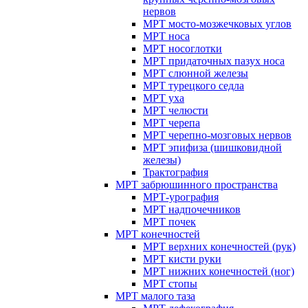
нервов
МРТ мосто-мозжечковых углов
МРТ носа
МРТ носоглотки
МРТ придаточных пазух носа
МРТ слюнной железы
МРТ турецкого седла
МРТ уха
МРТ челюсти
МРТ черепа
МРТ черепно-мозговых нервов
МРТ эпифиза (шишковидной
железы)
Трактография
МРТ забрюшинного пространства
МРТ-урография
МРТ надпочечников
МРТ почек
МРТ конечностей
МРТ верхних конечностей (рук)
МРТ кисти руки
МРТ нижних конечностей (ног)
МРТ стопы
МРТ малого таза