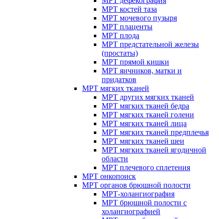
МРТ дефекография
МРТ костей таза
МРТ мочевого пузыря
МРТ плаценты
МРТ плода
МРТ предстательной железы
(простаты)
МРТ прямой кишки
МРТ яичников, матки и
придатков
МРТ мягких тканей
МРТ других мягких тканей
МРТ мягких тканей бедра
МРТ мягких тканей голени
МРТ мягких тканей лица
МРТ мягких тканей предплечья
МРТ мягких тканей шеи
МРТ мягких тканей ягодичной
области
МРТ плечевого сплетения
МРТ онкопоиск
МРТ органов брюшной полости
МРТ-холангиография
МРТ брюшной полости с
холангиографией