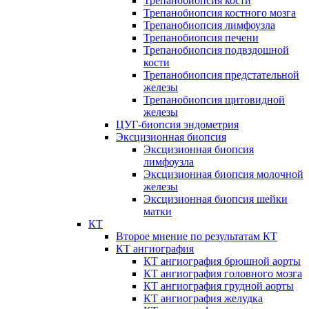
Трепанобиопсия кости
Трепанобиопсия костного мозга
Трепанобиопсия лимфоузла
Трепанобиопсия печени
Трепанобиопсия подвздошной
кости
Трепанобиопсия предстательной
железы
Трепанобиопсия щитовидной
железы
ЦУГ-биопсия эндометрия
Эксцизионная биопсия
Эксцизионная биопсия
лимфоузла
Эксцизионная биопсия молочной
железы
Эксцизионная биопсия шейки
матки
КТ
Второе мнение по результатам КТ
КТ ангиография
КТ ангиография брюшной аорты
КТ ангиография головного мозга
КТ ангиография грудной аорты
КТ ангиография желудка