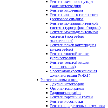
Рентген желчного пузыря
(холецистография)
Рентген кишечника
Рентген лонного сочленения
(лобкового симфиза)
Рентген мочевыделительной
системы (урография обзорная)
Рентген мочевыделительной
системы (урография
экскреторная)
Рентген почек (антеградная
пиелография)
Рентген толстой кишки
(ирригография)
Рентген толстой кишки
(ирригоскопия)
Чрескожная чреспеченочная
холангиография (ЧЧХГ)
Рентген головы и шеи
Дакриоцистография
Ортопантомограмма
Радиовизиография
Рентген гортани и трахеи
Рентген носоглотки
Рентген придаточных пазух носа