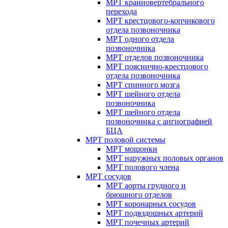
МРТ краниовертебрального
перехода
МРТ крестцового-копчикового
отдела позвоночника
МРТ одного отдела
позвоночника
МРТ отделов позвоночника
МРТ пояснично-крестцового
отдела позвоночника
МРТ спинного мозга
МРТ шейного отдела
позвоночника
МРТ шейного отдела
позвоночника с ангиографией
БЦА
МРТ половой системы
МРТ мошонки
МРТ наружных половых органов
МРТ полового члена
МРТ сосудов
МРТ аорты грудного и
брюшного отделов
МРТ коронарных сосудов
МРТ подвздошных артерий
МРТ почечных артерий