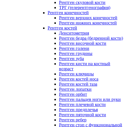
Рентген скуловой кости
ТРГ (телерентгенография)
Рентген конечностей
Рентген верхних конечностей
Рентген нижних конечностей
Рентген костей
Денситометрия
Рентген бедра (бедренной кости)
Рентген височной кости
Рентген голени
Рентген грудины
Рентген зуба
Рентген кисти на костный
возраст
Рентген ключицы
Рентген костей носа
Рентген костей таза
Рентген лопатки
Рентген орбит
Рентген пальцев ноги или руки
Рентген плечевой кости
Рентген предплечья
Рентген пяточной кости
Рентген ребер
Рентген стоп с функциональной