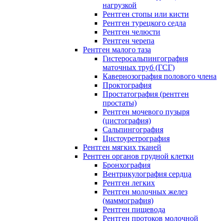
нагрузкой
Рентген стопы или кисти
Рентген турецкого седла
Рентген челюсти
Рентген черепа
Рентген малого таза
Гистеросальпингография
маточных труб (ГСГ)
Кавернозография полового члена
Проктография
Простатография (рентген
простаты)
Рентген мочевого пузыря
(цистография)
Сальпингография
Цистоуретрография
Рентген мягких тканей
Рентген органов грудной клетки
Бронхография
Вентрикулография сердца
Рентген легких
Рентген молочных желез
(маммография)
Рентген пищевода
Рентген протоков молочной