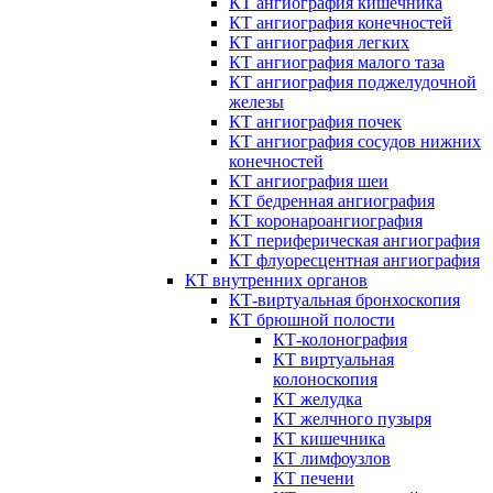
КТ ангиография кишечника
КТ ангиография конечностей
КТ ангиография легких
КТ ангиография малого таза
КТ ангиография поджелудочной
железы
КТ ангиография почек
КТ ангиография сосудов нижних
конечностей
КТ ангиография шеи
КТ бедренная ангиография
КТ коронароангиография
КТ периферическая ангиография
КТ флуоресцентная ангиография
КТ внутренних органов
КТ-виртуальная бронхоскопия
КТ брюшной полости
КТ-колонография
КТ виртуальная
колоноскопия
КТ желудка
КТ желчного пузыря
КТ кишечника
КТ лимфоузлов
КТ печени