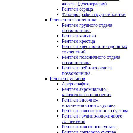
железы (дуктография)
Рентген сердца
Флюорография грудной клетки
Рентген позвоночника
Рентген грудного отдела
позвоночника
Рентген копчика
Рентген крестца
Рентген крестцово-повздошных
сочленений
Рентген поясничного отдела
позвоночника
Рентген шейного отдела
позвоночника
Рентген суставов
Артрография
Рентген акромиально-
ключичного сочленения
Рентген височно-
нижнечелюстного сустава
Рентген голеностопного сустава
Рентген грудино-ключичного
сочленения
Рентген коленного сустава
Рентген локтевого сустава