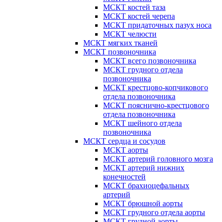
МСКТ костей таза
МСКТ костей черепа
МСКТ придаточных пазух носа
МСКТ челюсти
МСКТ мягких тканей
МСКТ позвоночника
МСКТ всего позвоночника
МСКТ грудного отдела
позвоночника
МСКТ крестцово-копчикового
отдела позвоночника
МСКТ пояснично-крестцового
отдела позвоночника
МСКТ шейного отдела
позвоночника
МСКТ сердца и сосудов
МСКТ аорты
МСКТ артерий головного мозга
МСКТ артерий нижних
конечностей
МСКТ брахиоцефальных
артерий
МСКТ брюшной аорты
МСКТ грудного отдела аорты
МСКТ грудной аорты