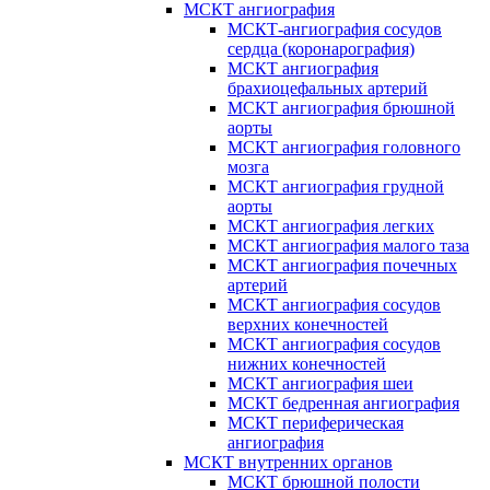
МСКТ ангиография
МСКТ-ангиография сосудов
сердца (коронарография)
МСКТ ангиография
брахиоцефальных артерий
МСКТ ангиография брюшной
аорты
МСКТ ангиография головного
мозга
МСКТ ангиография грудной
аорты
МСКТ ангиография легких
МСКТ ангиография малого таза
МСКТ ангиография почечных
артерий
МСКТ ангиография сосудов
верхних конечностей
МСКТ ангиография сосудов
нижних конечностей
МСКТ ангиография шеи
МСКТ бедренная ангиография
МСКТ периферическая
ангиография
МСКТ внутренних органов
МСКТ брюшной полости